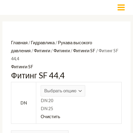
Перейти
Количество
MAI
к
товара
MEN
содержимому
Фитинг
SF
44,4
Главная
/
Гидравлика
/
Рукава высокого
давления
/
Фитинги
/
Фитинги
/
Фитинги SF
/ Фитинг SF
44,4
Фитинги SF
Фитинг SF 44,4
DN 20
DN
DN 25
Очистить