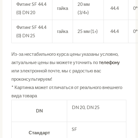
Фитинг SF 44.4
20 мм
гайка
44.4
0°
(0) DN 20
(3/4»)
Фитинг SF 44.4
гайка
25 мм (1»)
44.4
0°
(0) DN 25
Из-за нестабильного курса цены указаны условно,
актуальные цены вы можете уточнить по
телефону
или электронной почте, мы с радостью вас
проконсультируем!
* Картинка может отличаться от реального внешнего
вида товара
DN 20, DN 25
DN
SF
Стандарт