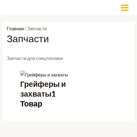
Перейти
П
MAI
к
о
MEN
содержимому
и
Главная
/ Запчасти
с
Запчасти
к
Запчасти для спецтехники
Грейферы и
захваты
1
Товар