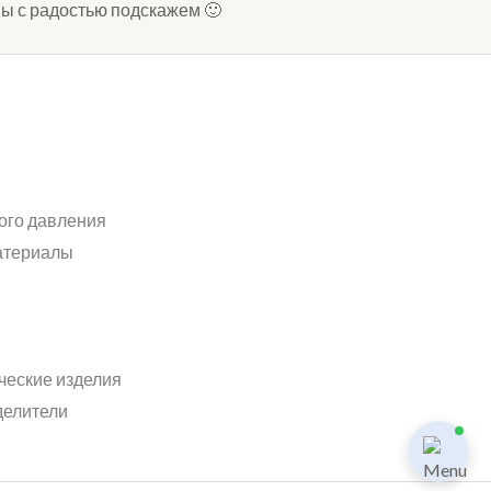
мы с радостью подскажем 🙂
ого давления
атериалы
ческие изделия
делители