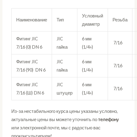
Условный
Наименование
Тип
Резьба
диаметр
Фитинг JIC
JIC
6 мм
7/16
7/16 (0) DN 6
гайка
(1/4»)
Фитинг JIC
JIC
6 мм
7/16
7/16 (90) DN 6
гайка
(1/4»)
Фитинг JIC
JIC
6 мм
7/16
7/16 (Ш) DN 6
штуцер
(1/4»)
Из-за нестабильного курса цены указаны условно,
актуальные цены вы можете уточнить по
телефону
или электронной почте, мы с радостью вас
проконсультируем!