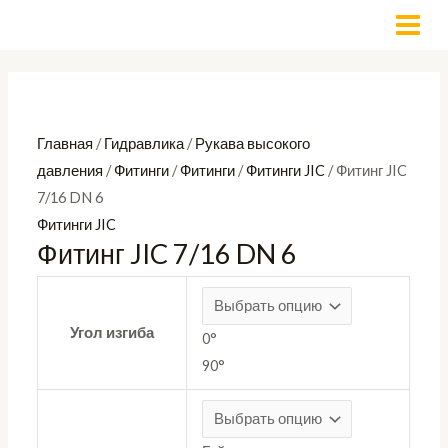
Перейти
Количество
MAI
к
товара
MEN
содержимому
Фитинг
JIC
7/16
Главная
/
Гидравлика
/
Рукава высокого
DN
давления
/
Фитинги
/
Фитинги
/
Фитинги JIC
/ Фитинг JIC
6
7/16 DN 6
Фитинги JIC
Фитинг JIC 7/16 DN 6
Угол изгиба
0°
90°