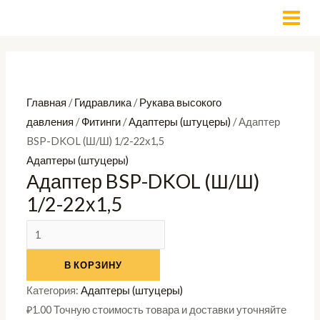
Перейти
Количество
MAI
к
товара
MEN
содержимому
Адаптер
BSP-
DKOL
Главная
/
Гидравлика
/
Рукава высокого
(Ш/
давления
/
Фитинги
/
Адаптеры (штуцеры)
/ Адаптер
Ш)
BSP-DKOL (Ш/Ш) 1/2-22х1,5
1/2-
Адаптеры (штуцеры)
22х1,5
Адаптер BSP-DKOL (Ш/Ш)
1/2-22х1,5
В КОРЗИНУ
Категория:
Адаптеры (штуцеры)
₽
1.00
Точную стоимость товара и доставки уточняйте