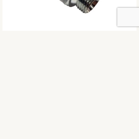
Адаптер BSP-DKL (Ш/Ш)
1/2-12х1,5
Адаптеры (штуцеры)
ООО "ДЕТАЛИ МАШИН" ОГРН: 1163850066973, ИНН: 3811434371
Иркутская область, г. Иркутск