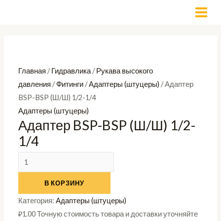
Перейти
Количество
MAI
к
товара
MEN
содержимому
Адаптер
BSP-
BSP
Главная
/
Гидравлика
/
Рукава высокого
(Ш/
давления
/
Фитинги
/
Адаптеры (штуцеры)
/ Адаптер
Ш)
BSP-BSP (Ш/Ш) 1/2-1/4
1/2-
Адаптеры (штуцеры)
1/4
Адаптер BSP-BSP (Ш/Ш) 1/2-
1/4
В КОРЗИНУ
Категория:
Адаптеры (штуцеры)
₽
1.00
Точную стоимость товара и доставки уточняйте