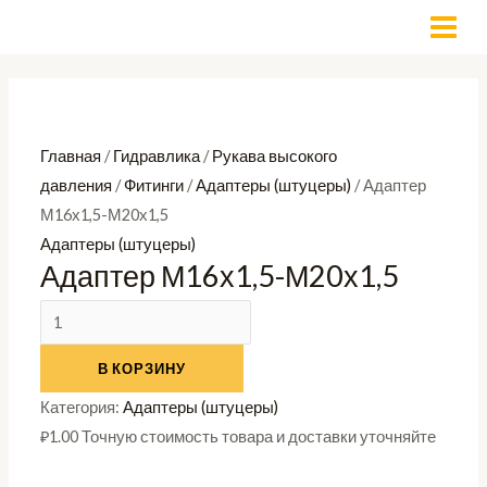
Перейти
Количество
MAI
к
товара
MEN
содержимому
Адаптер
М16х1,5-
М20х1,5
Главная
/
Гидравлика
/
Рукава высокого
давления
/
Фитинги
/
Адаптеры (штуцеры)
/ Адаптер
М16х1,5-М20х1,5
Адаптеры (штуцеры)
Адаптер М16х1,5-М20х1,5
В КОРЗИНУ
Категория:
Адаптеры (штуцеры)
₽
1.00
Точную стоимость товара и доставки уточняйте