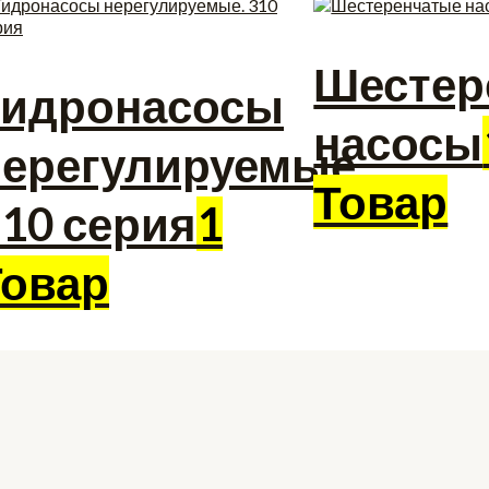
Шестер
Гидронасосы
насосы
нерегулируемые.
Товар
10 серия
1
Товар