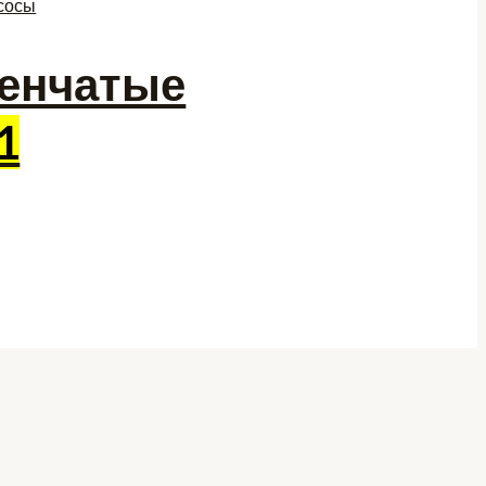
енчатые
1