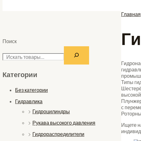
Поиск
Главная
Г
Поиск
Гидрона
гидравл
Категории
промышл
Типы ги
Шестерё
Без категории
высокой
Плунжер
Гидравлика
с перем
Гидроцилиндры
Роторны
Рукава высокого давления
Ищете н
индивид
Гидрораспределители