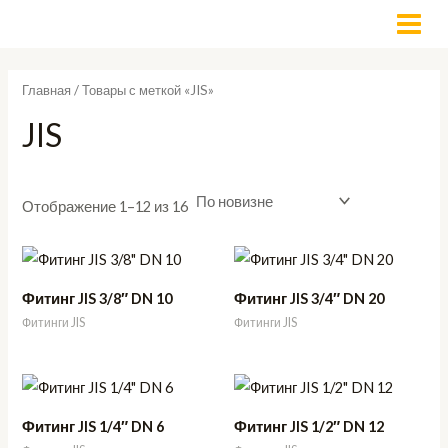
Сортировка:
Перейти
П
MAI
самые
недавние
к
о
MEN
содержимому
и
Главная
/ Товары с меткой «JIS»
с
JIS
к
Отображение 1–12 из 16
Фитинг JIS 3/8″ DN 10
Фитинг JIS 3/4″ DN 20
Фитинги JIS
Фитинги JIS
Фитинг JIS 1/4″ DN 6
Фитинг JIS 1/2″ DN 12