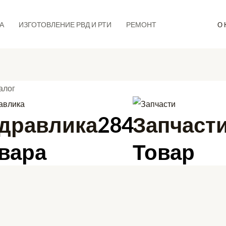
А
ИЗГОТОВЛЕНИЕ РВД И РТИ
РЕМОНТ
О 
алог
дравлика
284
Запчаст
вара
Товар