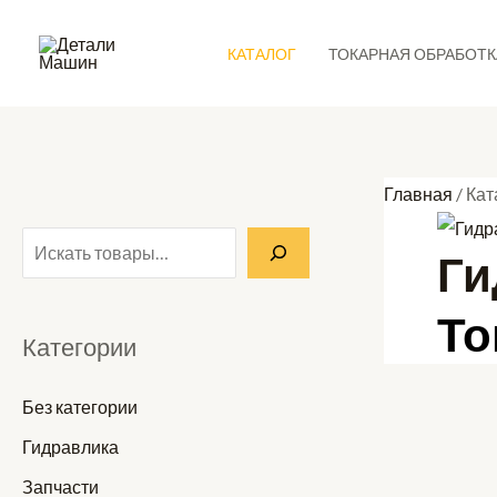
Перейти
П
к
о
КАТАЛОГ
ТОКАРНАЯ ОБРАБОТК
содержимому
и
с
к
Главная
/ Кат
Ги
То
Категории
Без категории
Гидравлика
Запчасти