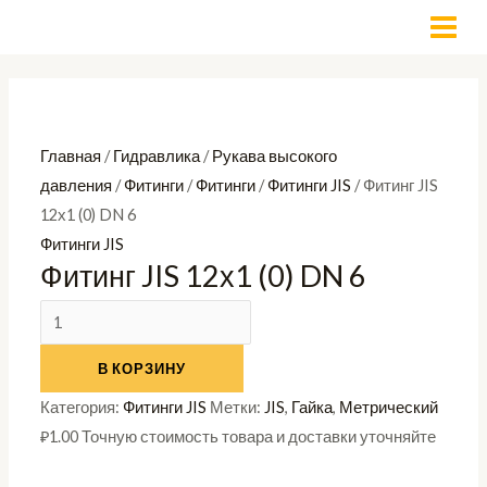
Перейти
Количество
MAI
к
товара
MEN
содержимому
Фитинг
JIS
12х1
Главная
/
Гидравлика
/
Рукава высокого
(0)
давления
/
Фитинги
/
Фитинги
/
Фитинги JIS
/ Фитинг JIS
DN
12х1 (0) DN 6
6
Фитинги JIS
Фитинг JIS 12х1 (0) DN 6
В КОРЗИНУ
Категория:
Фитинги JIS
Метки:
JIS
,
Гайка
,
Метрический
₽
1.00
Точную стоимость товара и доставки уточняйте