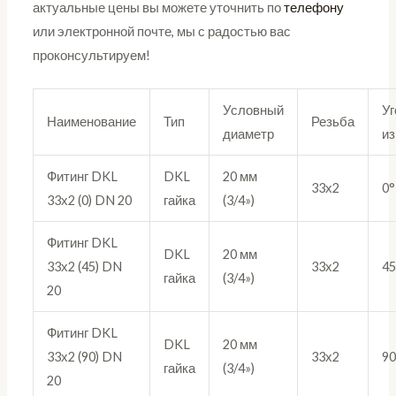
актуальные цены вы можете уточнить по
телефону
или электронной почте, мы с радостью вас
проконсультируем!
Условный
Уг
Наименование
Тип
Резьба
диаметр
из
Фитинг DKL
DKL
20 мм
33х2
0°
33х2 (0) DN 20
гайка
(3/4»)
Фитинг DKL
DKL
20 мм
33х2 (45) DN
33х2
45
гайка
(3/4»)
20
Фитинг DKL
DKL
20 мм
33х2 (90) DN
33х2
90
гайка
(3/4»)
20