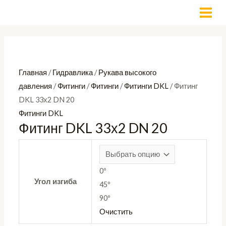
Перейти
Количество
MAI
к
товара
MEN
содержимому
Фитинг
DKL
33х2
Главная
/
Гидравлика
/
Рукава высокого
DN
давления
/
Фитинги
/
Фитинги
/
Фитинги DKL
/ Фитинг
20
DKL 33х2 DN 20
Фитинги DKL
Фитинг DKL 33х2 DN 20
0º
Угол изгиба
45º
90º
Очистить