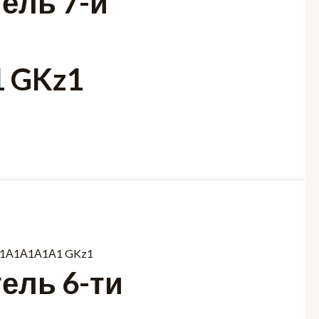
ель 7-и
 GKz1
ель 6-ти