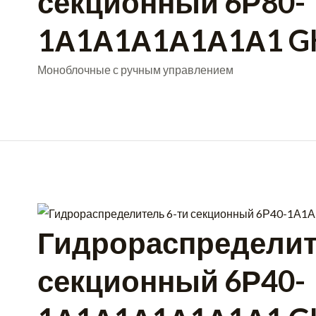
секционный 6Р80-
1А1А1А1А1А1А1 G
Моноблочные с ручным управлением
Гидрораспределит
секционный 6Р40-