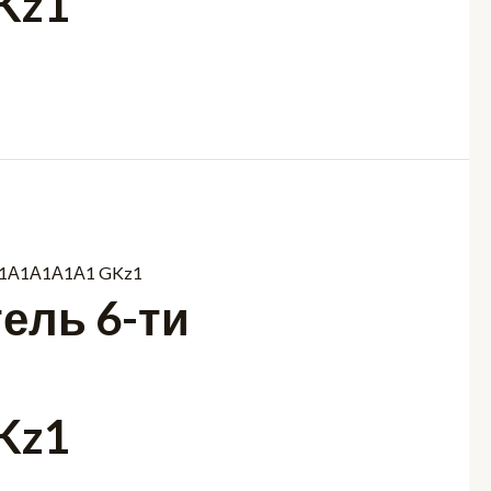
Kz1
ель 6-ти
Kz1