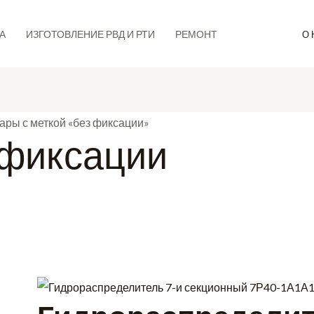
Сортировка:
самые
А
ИЗГОТОВЛЕНИЕ РВД И РТИ
РЕМОНТ
О 
недавние
ары с меткой «без фиксации»
 фиксации
1–12 из 21