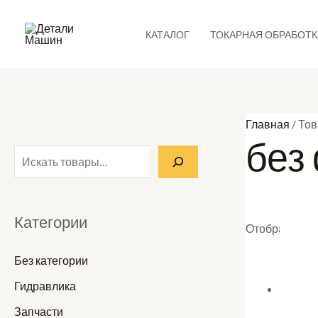
Перейти
П
к
о
КАТАЛОГ
ТОКАРНАЯ ОБРАБОТК
содержимому
и
с
к
Главная
/ Тов
без
Категории
Отображение 
Без категории
Гидравлика
Запчасти